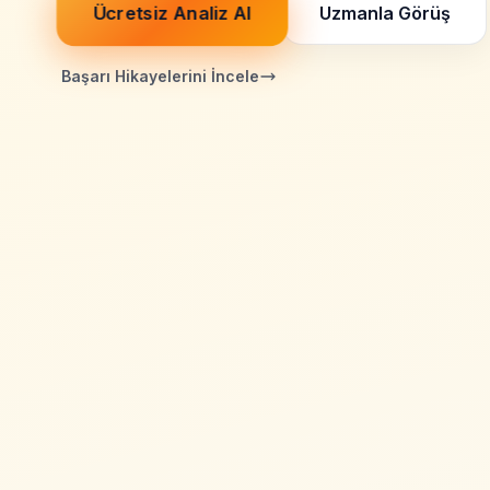
Ücretsiz Analiz Al
Uzmanla Görüş
Başarı Hikayelerini İncele