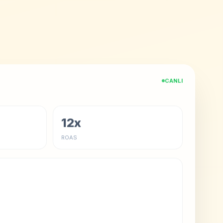
CANLI
d
12x
ROAS