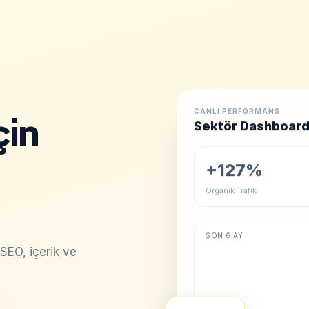
CANLI PERFORMANS
çin
Sektör Dashboar
+127%
Organik Trafik
SON 6 AY
SEO, içerik ve